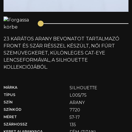
23 KARÁTOS ARANY BEVONATOT TARTALMAZÓ
FRONT ÉS SZÁR RÉSSZEL KÉSZÜLT, NŐI FÚRT
SZEMÜVEGKERET, KÜLÖNLEGES CAT-EYE
LENCSEFORMÁVAL, A SILHOUETTE
KOLLEKCIÓJÁBÓL.
MÁRKA
SILHOUETTE
TÍPUS
L005/75
SZÍN
ARANY
SZÍNKÓD
7720
MÉRET
57-17
SZÁRHOSSZ
135
KERET ALAPANYAGA